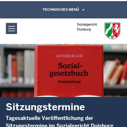
Direkt zum Inhalt
Sozialgericht Duisburg:
TECHNISCHES MENÜ
Leichte Sprache, Gebärdensprachenvideo
und Kontaktformular
Sitzungstermine
Sitzungstermine
Tagesaktuelle Veröffentlichung der
Sitzungstermine im Sozialgericht Duisburg