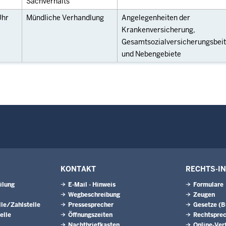
Sachverhalts
Uhr
Mündliche Verhandlung
Angelegenheiten der
Krankenversicherung,
Gesamtsozialversicherungsbei
und Nebengebiete
KONTAKT
RECHTS-I
ilung
E-Mail - Hinweis
Formulare
Wegbeschreibung
Zeugen
le/Zahlstelle
Pressesprecher
Gesetze (
elle
Öffnungszeiten
Rechtspre
Nachtbriefkasten
Online-Ver