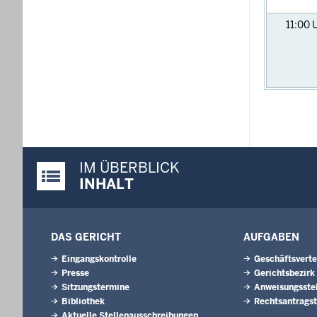
11:00
IM ÜBERBLICK
Justiz-Portal im Überblick:
INHALT
DAS GERICHT
AUFGABEN
Eingangskontrolle
Geschäftsverte
Presse
Gerichtsbezirk
Sitzungstermine
Anweisungsstel
Bibliothek
Rechtsantragst
Aktuelle Stellenausschreibungen