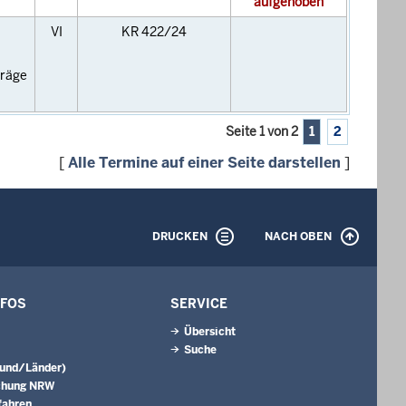
aufgehoben
VI
KR 422/24
träge
Seite 1 von 2
1
2
[
Alle Termine auf einer Seite darstellen
]
DRUCKEN
NACH OBEN
NFOS
SERVICE
Übersicht
Suche
Bund/Länder)
chung NRW
fahren