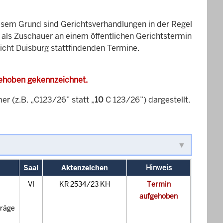
esem Grund sind Gerichtsverhandlungen in der Regel
it als Zuschauer an einem öffentlichen Gerichtstermin
richt Duisburg stattfindenden Termine.
gehoben gekennzeichnet.
 (z.B. „C123/26” statt „
10
C 123/26”) dargestellt.
Saal
Aktenzeichen
Hinweis
VI
KR 2534/23 KH
Termin
aufgehoben
träge