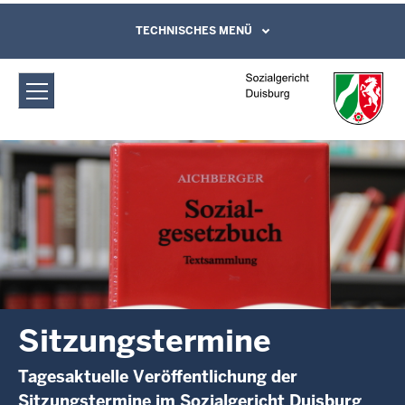
Direkt zum Inhalt
Sozialgericht Duisburg:
TECHNISCHES MENÜ
Leichte Sprache, Gebärdensprachenvideo
und Kontaktformular
Sitzungstermine
Sitzungstermine
Tagesaktuelle Veröffentlichung der
Sitzungstermine im Sozialgericht Duisburg