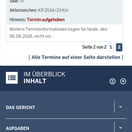
VI
KR 2534/23 KH
Termin aufgehoben
Weitere Termininformationen liegen für heute, den
06.08.2026, nicht vor.
Seite 2 von 2
1
2
[
Alle Termine auf einer Seite darstellen
]
IM ÜBERBLICK
Justiz-Portal im Überblick:
INHALT
DAS GERICHT
AUFGABEN