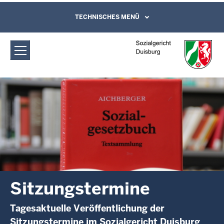
Direkt zum Inhalt
Sozialgericht Duisburg:
TECHNISCHES MENÜ
Leichte Sprache, Gebärdensprachenvideo
und Kontaktformular
Sitzungstermine
Sitzungstermine
Tagesaktuelle Veröffentlichung der
Sitzungstermine im Sozialgericht Duisburg