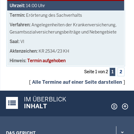
14:00
Uhr
Erörterung des Sachverhalts
Angelegenheiten der Krankenversicherung,
Gesamtsozialversicherungsbeiträge und Nebengebiete
VI
KR 2534/23 KH
Termin aufgehoben
Seite 1 von 2
1
2
[
Alle Termine auf einer Seite darstellen
]
IM ÜBERBLICK
Justiz-Portal im Überblick:
INHALT
DAS GERICHT